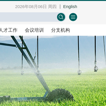
2026年08月06日 周四
English
网
中心学会门户网
EN
人才工作
会议培训
分支机构
人才工作
会议培训
分支机构
景
人才举荐
学术会议
人才研修
教育培训