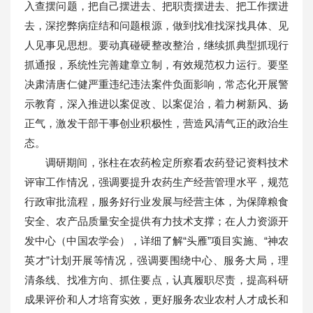
入查摆问题，把自己摆进去、把职责摆进去、把工作摆进
去，深挖弊病症结和问题根源，做到找准找深找具体、见
人见事见思想。要动真碰硬整改整治，继续抓典型抓现行
抓通报，系统性完善建章立制，有效规范权力运行。要坚
决肃清唐仁健严重违纪违法案件负面影响，常态化开展警
示教育，深入推进以案促改、以案促治，着力树新风、扬
正气，激发干部干事创业积极性，营造风清气正的政治生
态。
调研期间，张柱在农药检定所察看农药登记资料技术
评审工作情况，强调要提升农药生产经营管理水平，规范
行政审批流程，服务好行业发展与经营主体，为保障粮食
安全、农产品质量安全提供有力技术支撑；在人力资源开
发中心（中国农学会），详细了解“头雁”项目实施、“神农
英才”计划开展等情况，强调要围绕中心、服务大局，理
清条线、找准方向、抓住要点，认真履职尽责，提高科研
成果评价和人才培育实效，更好服务农业农村人才成长和