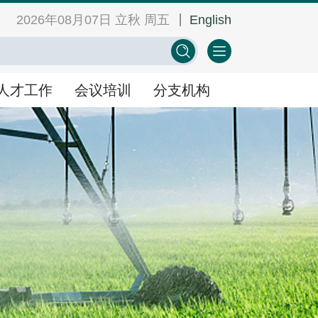
2026年08月07日 立秋 周五
English
网
中心学会门户网
EN
人才工作
会议培训
分支机构
人才工作
会议培训
分支机构
景
人才举荐
学术会议
人才研修
教育培训