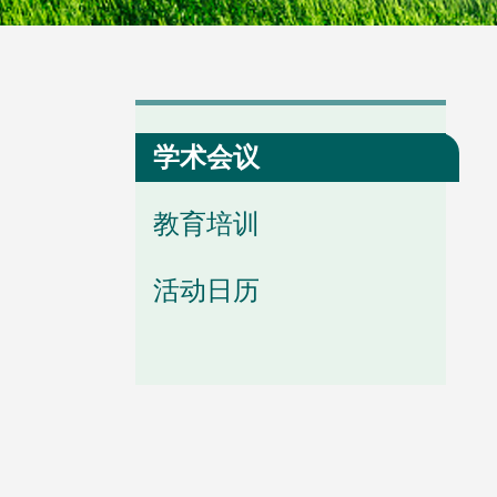
学会章程
专题学习
学会动态
学术会议
教育培训
活动日历
学会领导
分支动态
历任会长
省级动态