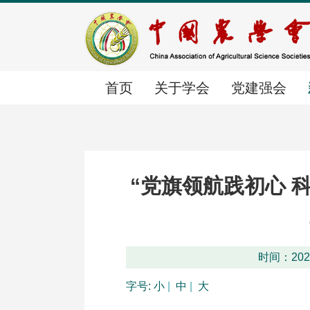
首页
关于学会
党建强会
首页
关于学会
党建强会
新闻中心
学会简介
党建动态
时政要闻
“党旗领航践初心 
组织体系
群团工作
学会要闻
时间：2026
字号:
小
|
中
|
大