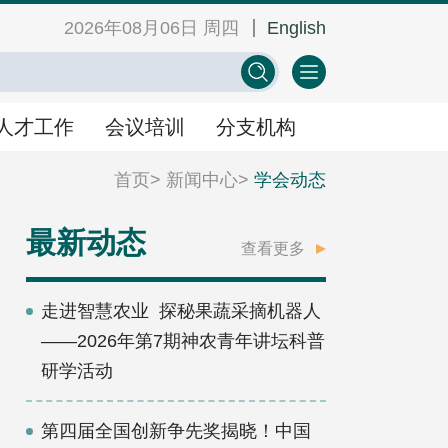
2026年08月06日 周四
English
网
中心学会门户网
EN
人才工作
会议培训
分支机构
首页
>
新闻中心
>
学会动态
人才工作
会议培训
分支机构
最新动态
查看更多
景
人才举荐
学术会议
走进智慧农业 探秘果蔬采摘机器人
——2026年第7期神农青年讲坛科普
人才研修
教育培训
研学活动
第四届全国创新争先奖揭晓！中国