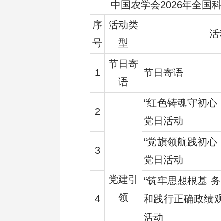
中国农学会2026年全
序
活动类
活
号
型
管理制度
专题专栏
节日寄
1
节日寄语
语
“红色铸魂守初心
2
业务联系
党日活动
“党旗领航践初心
3
党日活动
党建引
“筑牢思想根基 
领
4
和践行正确政绩
活动