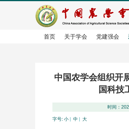
首页
关于学会
党建强会
首页
关于学会
党建强会
新闻中心
中国农学会组织开展
学会简介
党建动态
时政要闻
国科技
时间：2026
组织体系
群团工作
学会要闻
字号:
小
|
中
|
大