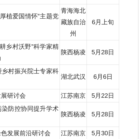
青海海北
·厚植爱国情怀”主题党
藏族自治
6月上旬
州
躬耕乡村沃野”科学家精
陕西杨凌
5月28日
动
暨乡村振兴院士专家科
湖北武汉
6月6日
发展研讨会
江苏南京
5月22日
污染防控协同提升学术
陕西杨凌
5月28日
绿色发展前沿研讨会
江苏南京
5月30日