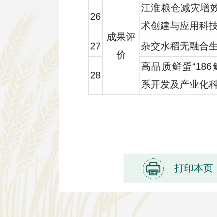
江淮粮仓减灾增
26
术创建与应用科
成果评
27
杂交水稻无融合
价
高品质鲜蛋“18
28
系开发及产业化
打印本页