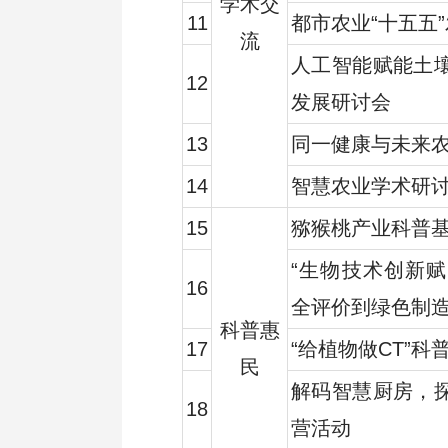
学术交
11
都市农业“十五五
流
人工智能赋能土
12
发展研讨会
13
同一健康与未来
14
智慧农业学术研
15
猕猴桃产业科普
“生物技术创新
16
全评价到绿色制造
科普惠
17
“给植物做CT”科
民
解码智慧厨房，
18
营活动