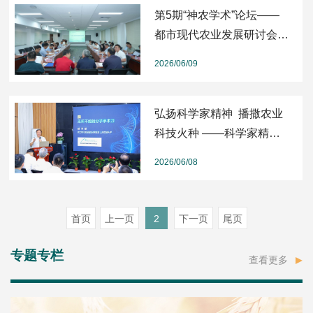
第5期“神农学术”论坛——
都市现代农业发展研讨会举
办
2026/06/09
弘扬科学家精神 播撒农业
科技火种 ——科学家精神
宣讲暨乡村振兴院士科普大
2026/06/08
讲堂在汉举行
首页
上一页
2
下一页
尾页
专题专栏
查看更多