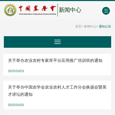
中国农业农村人才网
中心学会门户网
EN
新闻中心
首页
>
新闻中心
>
通知公告
关于举办农业农村专家库平台应用推广培训班的通知
2025/10/23
关于举办中国农学会农业农村人才工作分会换届会暨英
才讲坛的通知
2025/10/20