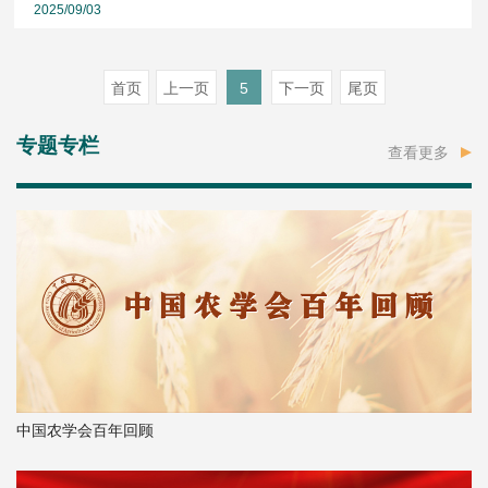
2025/09/03
首页
上一页
5
下一页
尾页
专题专栏
查看更多
中国农学会百年回顾