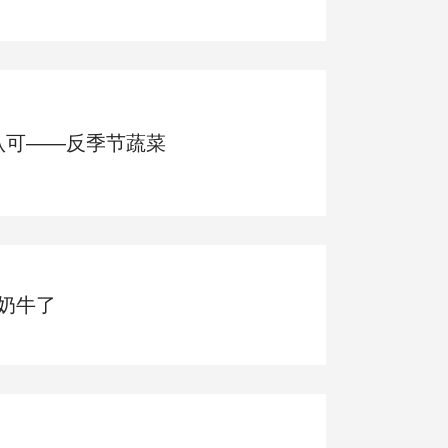
认可——反季节蔬菜
奶牛了