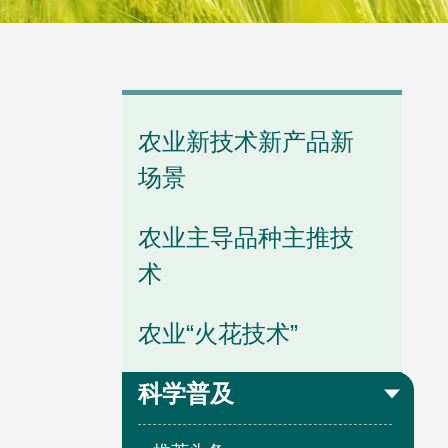
学会章程
专题学习
学会动态
学会领导
分支动态
农业新技术新产品新
场景
历任会长
省级动态
农业主导品种主推技
术
办事机构
通知公告
农业“火花技术”
科学普及
管理制度
专题专栏