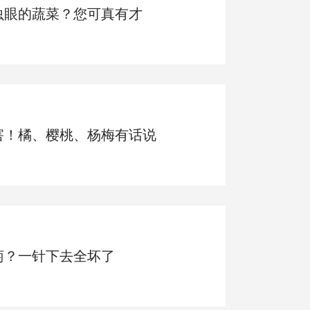
虫眼的蔬菜？您可真有才
害！橘、樱桃、杨梅有话说
萄？一针下去全坏了