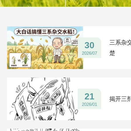
科技评价
农业“火花技术”
团体标准
科学普及
三系杂
30
楚
2026/07
会员专区
21
揭开三
2026/01